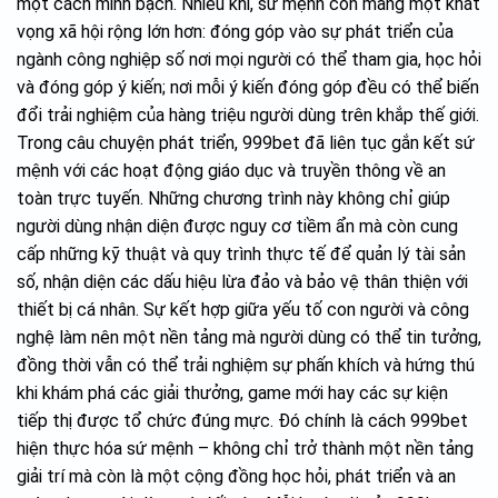
một cách minh bạch. Nhiều khi, sứ mệnh còn mang một khát
vọng xã hội rộng lớn hơn: đóng góp vào sự phát triển của
ngành công nghiệp số nơi mọi người có thể tham gia, học hỏi
và đóng góp ý kiến; nơi mỗi ý kiến đóng góp đều có thể biến
đổi trải nghiệm của hàng triệu người dùng trên khắp thế giới.
Trong câu chuyện phát triển, 999bet đã liên tục gắn kết sứ
mệnh với các hoạt động giáo dục và truyền thông về an
toàn trực tuyến. Những chương trình này không chỉ giúp
người dùng nhận diện được nguy cơ tiềm ẩn mà còn cung
cấp những kỹ thuật và quy trình thực tế để quản lý tài sản
số, nhận diện các dấu hiệu lừa đảo và bảo vệ thân thiện với
thiết bị cá nhân. Sự kết hợp giữa yếu tố con người và công
nghệ làm nên một nền tảng mà người dùng có thể tin tưởng,
đồng thời vẫn có thể trải nghiệm sự phấn khích và hứng thú
khi khám phá các giải thưởng, game mới hay các sự kiện
tiếp thị được tổ chức đúng mực. Đó chính là cách 999bet
hiện thực hóa sứ mệnh – không chỉ trở thành một nền tảng
giải trí mà còn là một cộng đồng học hỏi, phát triển và an