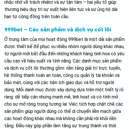
nhắc nhở về trách nhiệm và sự tận tâm – hai yếu tố giúp
thương hiệu duy trì sự xuất hiện liên tục và sự ủng hộ dài
hạn từ cộng đồng trên toàn cầu.
999bet – Các sản phẩm và dịch vụ cốt lõi
Ở trung tâm của mọi hoạt động 999bet là một dải sản phẩm
được thiết kế để phục vụ nhiều nhóm người dùng khác nhau,
từ người mới bắt đầu đến những khách hàng tinh hoa có yêu
cầu cao về hiệu suất và tính năng. Các danh mục sản phẩm
và dịch vụ cốt lõi thường gồm: nền tảng giải trí trực tuyến,
hệ thống thanh toán an toàn, công cụ quản lý tài khoản và
bảo mật, cùng với các tiện ích giáo dục và hỗ trợ người
dùng. Mỗi danh mục được xây dựng dựa trên một triết lý rõ
ràng: dễ tiếp cận nhưng mạnh mẽ, linh hoạt và có tính mở
cho sự mở rộng trong tương lai. Việc tích hợp chặt chẽ các
sản phẩm giúp người dùng có thể di chuyển liền mạch giữa
các hoạt động khác nhau mà không cần phải rời khỏi nền
tảng. Điều này góp phần làm tăng sự trung thành và thời