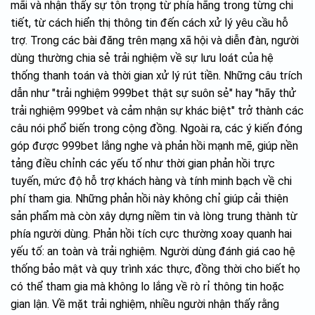
mãi và nhận thấy sự tôn trọng từ phía hãng trong từng chi
tiết, từ cách hiển thị thông tin đến cách xử lý yêu cầu hỗ
trợ. Trong các bài đăng trên mạng xã hội và diễn đàn, người
dùng thường chia sẻ trải nghiệm về sự lưu loát của hệ
thống thanh toán và thời gian xử lý rút tiền. Những câu trích
dẫn như "trải nghiệm 999bet thật sự suôn sẻ" hay "hãy thử
trải nghiệm 999bet và cảm nhận sự khác biệt" trở thành các
câu nói phổ biến trong cộng đồng. Ngoài ra, các ý kiến đóng
góp được 999bet lắng nghe và phản hồi mạnh mẽ, giúp nền
tảng điều chỉnh các yếu tố như thời gian phản hồi trực
tuyến, mức độ hỗ trợ khách hàng và tính minh bạch về chi
phí tham gia. Những phản hồi này không chỉ giúp cải thiện
sản phẩm mà còn xây dựng niềm tin và lòng trung thành từ
phía người dùng. Phản hồi tích cực thường xoay quanh hai
yếu tố: an toàn và trải nghiệm. Người dùng đánh giá cao hệ
thống bảo mật và quy trình xác thực, đồng thời cho biết họ
có thể tham gia mà không lo lắng về rò rỉ thông tin hoặc
gian lận. Về mặt trải nghiệm, nhiều người nhận thấy rằng