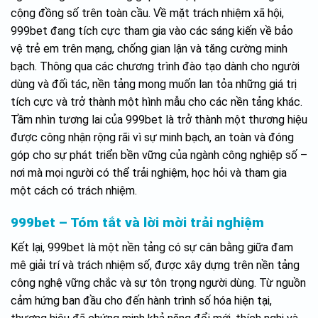
cộng đồng số trên toàn cầu. Về mặt trách nhiệm xã hội,
999bet đang tích cực tham gia vào các sáng kiến về bảo
vệ trẻ em trên mạng, chống gian lận và tăng cường minh
bạch. Thông qua các chương trình đào tạo dành cho người
dùng và đối tác, nền tảng mong muốn lan tỏa những giá trị
tích cực và trở thành một hình mẫu cho các nền tảng khác.
Tầm nhìn tương lai của 999bet là trở thành một thương hiệu
được công nhận rộng rãi vì sự minh bạch, an toàn và đóng
góp cho sự phát triển bền vững của ngành công nghiệp số –
nơi mà mọi người có thể trải nghiệm, học hỏi và tham gia
một cách có trách nhiệm.
999bet – Tóm tắt và lời mời trải nghiệm
Kết lại, 999bet là một nền tảng có sự cân bằng giữa đam
mê giải trí và trách nhiệm số, được xây dựng trên nền tảng
công nghệ vững chắc và sự tôn trọng người dùng. Từ nguồn
cảm hứng ban đầu cho đến hành trình số hóa hiện tại,