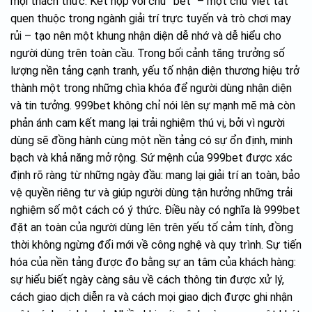
mọi thách thức. Kết hợp với chữ "bet" – một chữ viết tắt
quen thuộc trong ngành giải trí trực tuyến và trò chơi may
rủi – tạo nên một khung nhận diện dễ nhớ và dễ hiểu cho
người dùng trên toàn cầu. Trong bối cảnh tăng trưởng số
lượng nền tảng cạnh tranh, yếu tố nhận diện thương hiệu trở
thành một trong những chìa khóa để người dùng nhận diện
và tin tưởng. 999bet không chỉ nói lên sự mạnh mẽ mà còn
phản ánh cam kết mang lại trải nghiệm thú vị, bởi vì người
dùng sẽ đồng hành cùng một nền tảng có sự ổn định, minh
bạch và khả năng mở rộng. Sứ mệnh của 999bet được xác
định rõ ràng từ những ngày đầu: mang lại giải trí an toàn, bảo
vệ quyền riêng tư và giúp người dùng tận hưởng những trải
nghiệm số một cách có ý thức. Điều này có nghĩa là 999bet
đặt an toàn của người dùng lên trên yếu tố cảm tính, đồng
thời không ngừng đổi mới về công nghệ và quy trình. Sự tiến
hóa của nền tảng được đo bằng sự an tâm của khách hàng:
sự hiểu biết ngày càng sâu về cách thông tin được xử lý,
cách giao dịch diễn ra và cách mọi giao dịch được ghi nhận