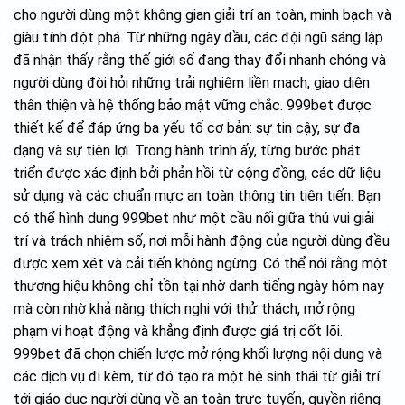
cho người dùng một không gian giải trí an toàn, minh bạch và
giàu tính đột phá. Từ những ngày đầu, các đội ngũ sáng lập
đã nhận thấy rằng thế giới số đang thay đổi nhanh chóng và
người dùng đòi hỏi những trải nghiệm liền mạch, giao diện
thân thiện và hệ thống bảo mật vững chắc. 999bet được
thiết kế để đáp ứng ba yếu tố cơ bản: sự tin cậy, sự đa
dạng và sự tiện lợi. Trong hành trình ấy, từng bước phát
triển được xác định bởi phản hồi từ cộng đồng, các dữ liệu
sử dụng và các chuẩn mực an toàn thông tin tiên tiến. Bạn
có thể hình dung 999bet như một cầu nối giữa thú vui giải
trí và trách nhiệm số, nơi mỗi hành động của người dùng đều
được xem xét và cải tiến không ngừng. Có thể nói rằng một
thương hiệu không chỉ tồn tại nhờ danh tiếng ngày hôm nay
mà còn nhờ khả năng thích nghi với thử thách, mở rộng
phạm vi hoạt động và khẳng định được giá trị cốt lõi.
999bet đã chọn chiến lược mở rộng khối lượng nội dung và
các dịch vụ đi kèm, từ đó tạo ra một hệ sinh thái từ giải trí
tới giáo dục người dùng về an toàn trực tuyến, quyền riêng