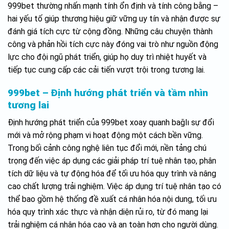
999bet thường nhấn mạnh tính ổn định và tính công bằng –
hai yếu tố giúp thương hiệu giữ vững uy tín và nhận được sự
đánh giá tích cực từ cộng đồng. Những câu chuyện thành
công và phản hồi tích cực này đóng vai trò như nguồn động
lực cho đội ngũ phát triển, giúp họ duy trì nhiệt huyết và
tiếp tục cung cấp các cải tiến vượt trội trong tương lai.
999bet – Định hướng phát triển và tầm nhìn
tương lai
Định hướng phát triển của 999bet xoay quanh bağlı sự đổi
mới và mở rộng phạm vi hoạt động một cách bền vững.
Trong bối cảnh công nghệ liên tục đổi mới, nền tảng chú
trọng đến việc áp dụng các giải pháp trí tuệ nhân tạo, phân
tích dữ liệu và tự động hóa để tối ưu hóa quy trình và nâng
cao chất lượng trải nghiệm. Việc áp dụng trí tuệ nhân tạo có
thể bao gồm hệ thống đề xuất cá nhân hóa nội dung, tối ưu
hóa quy trình xác thực và nhận diện rủi ro, từ đó mang lại
trải nghiệm cá nhân hóa cao và an toàn hơn cho người dùng.