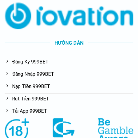
HƯỚNG DẪN
Đăng Ký 999BET
Đăng Nhập 999BET
Nạp Tiền 999BET
Rút Tiền 999BET
Tải App 999BET