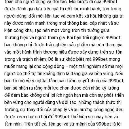
toàn cho người dùng và đối tác. Mỗi bước đi của 999bet
được đánh giá dựa trên giá trị cốt lõi: minh bạch, tôn trọng
người dùng, đổi mới liên tục và cam kết xã hội. Những giá trị
này được nhấn mạnh trong mọi thông báo, cập nhật và sự
kiện công khai, tạo nên một vòng tròn tin tưởng giữa
thương hiệu và người tham gia. Khi bạn trải nghiệm 999bet,
bạn không chỉ được trải nghiệm sản phẩm mà còn tham gia
vào một hành trình thương hiệu được xây dựng trên sự tôn
trọng và trách nhiệm. Đó là sự khác biệt mà 999bet mong
muốn mang lại cho cộng đồng – một trải nghiệm số mà mọi
người có thể tự tin khẳng định là đáng giá và bền vững. Nếu
bạn tò mò về ý nghĩa đằng sau từng quyết định của 999bet,
bạn sẽ nhận ra rằng mỗi lựa chọn được cân nhắc kỹ lưỡng
để đảm bảo không chỉ lợi ích ngắn hạn mà còn sự phát triển
bền vững cho người dùng và đối tác. Những thách thức thị
trường, sự thay đổi của pháp lý và xu hướng công nghệ đều
được xem như cơ hội để 999bet thể hiện sự nhạy bén và
tầm nhìn. Trên tất cả, tên gọi và sứ mệnh của 999bet là lời