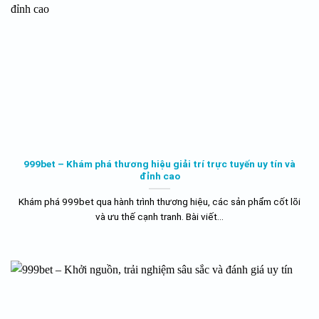
999bet – Khám phá thương hiệu giải trí trực tuyến uy tín và
đỉnh cao
Khám phá 999bet qua hành trình thương hiệu, các sản phẩm cốt lõi
và ưu thế cạnh tranh. Bài viết...