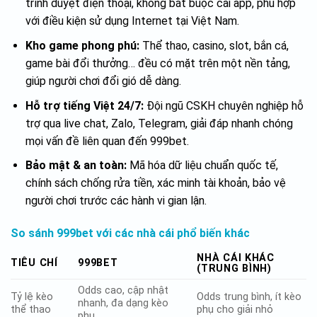
trình duyệt điện thoại, không bắt buộc cài app, phù hợp
với điều kiện sử dụng Internet tại Việt Nam.
Kho game phong phú:
Thể thao, casino, slot, bắn cá,
game bài đổi thưởng… đều có mặt trên một nền tảng,
giúp người chơi đổi gió dễ dàng.
Hỗ trợ tiếng Việt 24/7:
Đội ngũ CSKH chuyên nghiệp hỗ
trợ qua live chat, Zalo, Telegram, giải đáp nhanh chóng
mọi vấn đề liên quan đến 999bet.
Bảo mật & an toàn:
Mã hóa dữ liệu chuẩn quốc tế,
chính sách chống rửa tiền, xác minh tài khoản, bảo vệ
người chơi trước các hành vi gian lận.
So sánh 999bet với các nhà cái phổ biến khác
NHÀ CÁI KHÁC
TIÊU CHÍ
999BET
(TRUNG BÌNH)
Odds cao, cập nhật
Tỷ lệ kèo
Odds trung bình, ít kèo
nhanh, đa dạng kèo
thể thao
phụ cho giải nhỏ
phụ