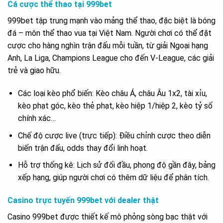
Cá cược thể thao tại 999bet
999bet tập trung mạnh vào mảng thể thao, đặc biệt là bóng
đá – môn thể thao vua tại Việt Nam. Người chơi có thể đặt
cược cho hàng nghìn trận đấu mỗi tuần, từ giải Ngoại hạng
Anh, La Liga, Champions League cho đến V-League, các giải
trẻ và giao hữu.
Các loại kèo phổ biến: Kèo châu Á, châu Âu 1x2, tài xỉu,
kèo phạt góc, kèo thẻ phạt, kèo hiệp 1/hiệp 2, kèo tỷ số
chính xác…
Chế độ cược live (trực tiếp): Điều chỉnh cược theo diễn
biến trận đấu, odds thay đổi linh hoạt.
Hỗ trợ thống kê: Lịch sử đối đầu, phong độ gần đây, bảng
xếp hạng, giúp người chơi có thêm dữ liệu để phân tích.
Casino trực tuyến 999bet với dealer thật
Casino 999bet được thiết kế mô phỏng sòng bạc thật với