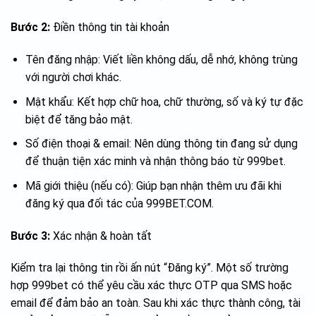
Bước 2:
Điền thông tin tài khoản
Tên đăng nhập: Viết liền không dấu, dễ nhớ, không trùng
với người chơi khác.
Mật khẩu: Kết hợp chữ hoa, chữ thường, số và ký tự đặc
biệt để tăng bảo mật.
Số điện thoại & email: Nên dùng thông tin đang sử dụng
để thuận tiện xác minh và nhận thông báo từ 999bet.
Mã giới thiệu (nếu có): Giúp bạn nhận thêm ưu đãi khi
đăng ký qua đối tác của 999BET.COM.
Bước 3:
Xác nhận & hoàn tất
Kiểm tra lại thông tin rồi ấn nút “Đăng ký”. Một số trường
hợp 999bet có thể yêu cầu xác thực OTP qua SMS hoặc
email để đảm bảo an toàn. Sau khi xác thực thành công, tài