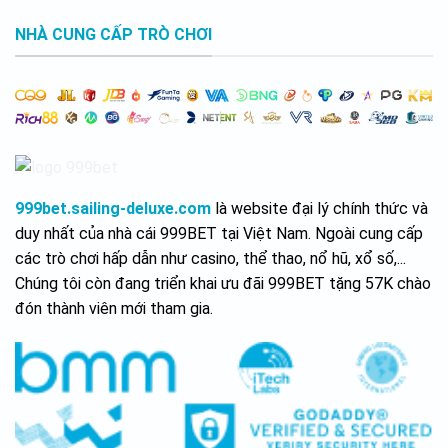
NHÀ CUNG CẤP TRÒ CHƠI
999bet.sailing-deluxe.com
là website đại lý chính thức và
duy nhất của nhà cái 999BET tại Việt Nam. Ngoài cung cấp
các trò chơi hấp dẫn như casino, thể thao, nổ hũ, xổ số,...
Chúng tôi còn đang triển khai ưu đãi 999BET tặng 57K chào
đón thành viên mới tham gia.