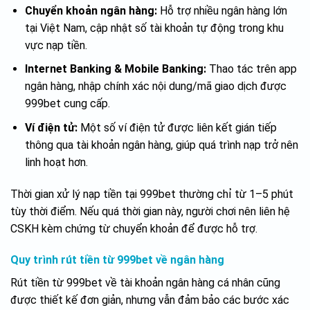
Chuyển khoản ngân hàng:
Hỗ trợ nhiều ngân hàng lớn
tại Việt Nam, cập nhật số tài khoản tự động trong khu
vực nạp tiền.
Internet Banking & Mobile Banking:
Thao tác trên app
ngân hàng, nhập chính xác nội dung/mã giao dịch được
999bet cung cấp.
Ví điện tử:
Một số ví điện tử được liên kết gián tiếp
thông qua tài khoản ngân hàng, giúp quá trình nạp trở nên
linh hoạt hơn.
Thời gian xử lý nạp tiền tại 999bet thường chỉ từ 1–5 phút
tùy thời điểm. Nếu quá thời gian này, người chơi nên liên hệ
CSKH kèm chứng từ chuyển khoản để được hỗ trợ.
Quy trình rút tiền từ 999bet về ngân hàng
Rút tiền từ 999bet về tài khoản ngân hàng cá nhân cũng
được thiết kế đơn giản, nhưng vẫn đảm bảo các bước xác