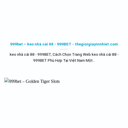
999bet – keo nhà cái 88 - 999BET - thegioigiayinnhiet.com
keo nhà cái 88 - 999BET, Cách Chọn Trang Web keo nhà cái 88 -
999BET Phù Hợp Tại Việt Nam Một...