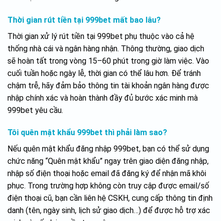
Thời gian rút tiền tại 999bet mất bao lâu?
Thời gian xử lý rút tiền tại 999bet phụ thuộc vào cả hệ
thống nhà cái và ngân hàng nhận. Thông thường, giao dịch
sẽ hoàn tất trong vòng 15–60 phút trong giờ làm việc. Vào
cuối tuần hoặc ngày lễ, thời gian có thể lâu hơn. Để tránh
chậm trễ, hãy đảm bảo thông tin tài khoản ngân hàng được
nhập chính xác và hoàn thành đầy đủ bước xác minh mà
999bet yêu cầu.
Tôi quên mật khẩu 999bet thì phải làm sao?
Nếu quên mật khẩu đăng nhập 999bet, bạn có thể sử dụng
chức năng “Quên mật khẩu” ngay trên giao diện đăng nhập,
nhập số điện thoại hoặc email đã đăng ký để nhận mã khôi
phục. Trong trường hợp không còn truy cập được email/số
điện thoại cũ, bạn cần liên hệ CSKH, cung cấp thông tin định
danh (tên, ngày sinh, lịch sử giao dịch…) để được hỗ trợ xác