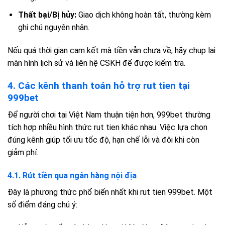
Thất bại/Bị hủy:
Giao dịch không hoàn tất, thường kèm
ghi chú nguyên nhân.
Nếu quá thời gian cam kết mà tiền vẫn chưa về, hãy chụp lại
màn hình lịch sử và liên hệ CSKH để được kiểm tra.
4. Các kênh thanh toán hỗ trợ rut tien tại
999bet
Để người chơi tại Việt Nam thuận tiện hơn, 999bet thường
tích hợp nhiều hình thức rut tien khác nhau. Việc lựa chọn
đúng kênh giúp tối ưu tốc độ, hạn chế lỗi và đôi khi còn
giảm phí.
4.1. Rút tiền qua ngân hàng nội địa
Đây là phương thức phổ biến nhất khi rut tien 999bet. Một
số điểm đáng chú ý: