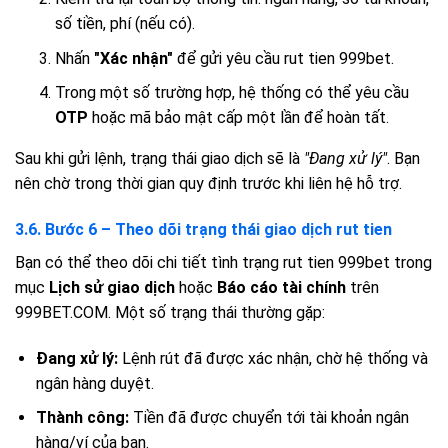
số tiền, phí (nếu có).
Nhấn
"Xác nhận"
để gửi yêu cầu rut tien 999bet.
Trong một số trường hợp, hệ thống có thể yêu cầu
OTP
hoặc mã bảo mật cấp một lần để hoàn tất.
Sau khi gửi lệnh, trạng thái giao dịch sẽ là
"Đang xử lý"
. Bạn
nên chờ trong thời gian quy định trước khi liên hệ hỗ trợ.
3.6. Bước 6 – Theo dõi trạng thái giao dịch rut tien
Bạn có thể theo dõi chi tiết tình trạng rut tien 999bet trong
mục
Lịch sử giao dịch
hoặc
Báo cáo tài chính
trên
999BET.COM. Một số trạng thái thường gặp:
Đang xử lý:
Lệnh rút đã được xác nhận, chờ hệ thống và
ngân hàng duyệt.
Thành công:
Tiền đã được chuyển tới tài khoản ngân
hàng/ví của bạn.