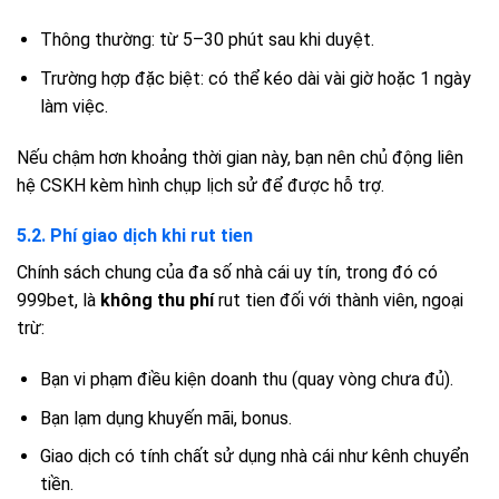
Thông thường: từ 5–30 phút sau khi duyệt.
Trường hợp đặc biệt: có thể kéo dài vài giờ hoặc 1 ngày
làm việc.
Nếu chậm hơn khoảng thời gian này, bạn nên chủ động liên
hệ CSKH kèm hình chụp lịch sử để được hỗ trợ.
5.2. Phí giao dịch khi rut tien
Chính sách chung của đa số nhà cái uy tín, trong đó có
999bet, là
không thu phí
rut tien đối với thành viên, ngoại
trừ:
Bạn vi phạm điều kiện doanh thu (quay vòng chưa đủ).
Bạn lạm dụng khuyến mãi, bonus.
Giao dịch có tính chất sử dụng nhà cái như kênh chuyển
tiền.