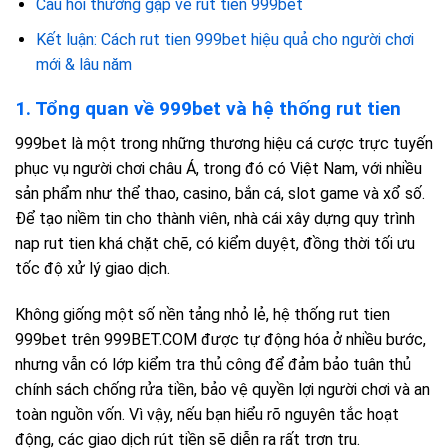
Câu hỏi thường gặp về rut tien 999bet
Kết luận: Cách rut tien 999bet hiệu quả cho người chơi
mới & lâu năm
1. Tổng quan về 999bet và hệ thống rut tien
999bet là một trong những thương hiệu cá cược trực tuyến
phục vụ người chơi châu Á, trong đó có Việt Nam, với nhiều
sản phẩm như thể thao, casino, bắn cá, slot game và xổ số.
Để tạo niềm tin cho thành viên, nhà cái xây dựng quy trình
nap rut tien khá chặt chẽ, có kiểm duyệt, đồng thời tối ưu
tốc độ xử lý giao dịch.
Không giống một số nền tảng nhỏ lẻ, hệ thống rut tien
999bet trên 999BET.COM được tự động hóa ở nhiều bước,
nhưng vẫn có lớp kiểm tra thủ công để đảm bảo tuân thủ
chính sách chống rửa tiền, bảo vệ quyền lợi người chơi và an
toàn nguồn vốn. Vì vậy, nếu bạn hiểu rõ nguyên tắc hoạt
động, các giao dịch rút tiền sẽ diễn ra rất trơn tru.