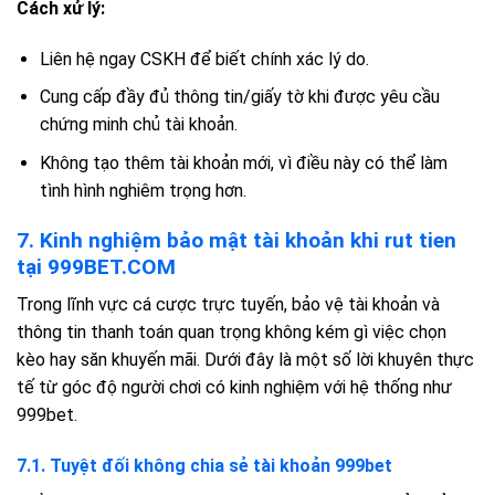
Cách xử lý:
Liên hệ ngay CSKH để biết chính xác lý do.
Cung cấp đầy đủ thông tin/giấy tờ khi được yêu cầu
chứng minh chủ tài khoản.
Không tạo thêm tài khoản mới, vì điều này có thể làm
tình hình nghiêm trọng hơn.
7. Kinh nghiệm bảo mật tài khoản khi rut tien
tại 999BET.COM
Trong lĩnh vực cá cược trực tuyến, bảo vệ tài khoản và
thông tin thanh toán quan trọng không kém gì việc chọn
kèo hay săn khuyến mãi. Dưới đây là một số lời khuyên thực
tế từ góc độ người chơi có kinh nghiệm với hệ thống như
999bet.
7.1. Tuyệt đối không chia sẻ tài khoản 999bet