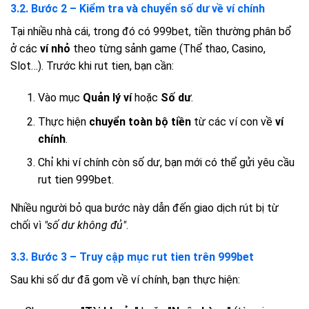
3.2. Bước 2 – Kiểm tra và chuyển số dư về ví chính
Tại nhiều nhà cái, trong đó có 999bet, tiền thường phân bổ
ở các
ví nhỏ
theo từng sảnh game (Thể thao, Casino,
Slot…). Trước khi rut tien, bạn cần:
Vào mục
Quản lý ví
hoặc
Số dư
.
Thực hiện
chuyển toàn bộ tiền
từ các ví con về
ví
chính
.
Chỉ khi ví chính còn số dư, bạn mới có thể gửi yêu cầu
rut tien 999bet.
Nhiều người bỏ qua bước này dẫn đến giao dịch rút bị từ
chối vì
"số dư không đủ"
.
3.3. Bước 3 – Truy cập mục rut tien trên 999bet
Sau khi số dư đã gom về ví chính, bạn thực hiện: