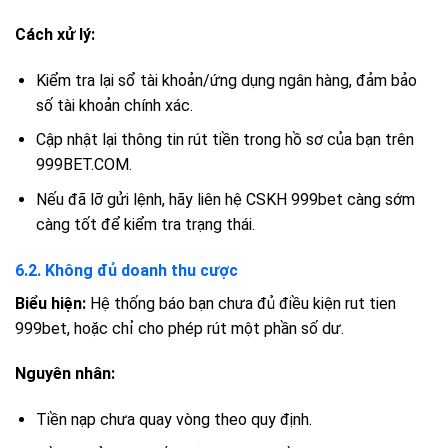
Cách xử lý:
Kiểm tra lại sổ tài khoản/ứng dụng ngân hàng, đảm bảo
số tài khoản chính xác.
Cập nhật lại thông tin rút tiền trong hồ sơ của bạn trên
999BET.COM.
Nếu đã lỡ gửi lệnh, hãy liên hệ CSKH 999bet càng sớm
càng tốt để kiểm tra trạng thái.
6.2. Không đủ doanh thu cược
Biểu hiện:
Hệ thống báo bạn chưa đủ điều kiện rut tien
999bet, hoặc chỉ cho phép rút một phần số dư.
Nguyên nhân:
Tiền nạp chưa quay vòng theo quy định.