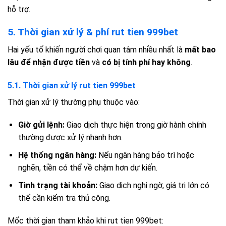
hỗ trợ.
5. Thời gian xử lý & phí rut tien 999bet
Hai yếu tố khiến người chơi quan tâm nhiều nhất là
mất bao
lâu để nhận được tiền
và
có bị tính phí hay không
.
5.1. Thời gian xử lý rut tien 999bet
Thời gian xử lý thường phụ thuộc vào:
Giờ gửi lệnh:
Giao dịch thực hiện trong giờ hành chính
thường được xử lý nhanh hơn.
Hệ thống ngân hàng:
Nếu ngân hàng bảo trì hoặc
nghẽn, tiền có thể về chậm hơn dự kiến.
Tình trạng tài khoản:
Giao dịch nghi ngờ, giá trị lớn có
thể cần kiểm tra thủ công.
Mốc thời gian tham khảo khi rut tien 999bet: