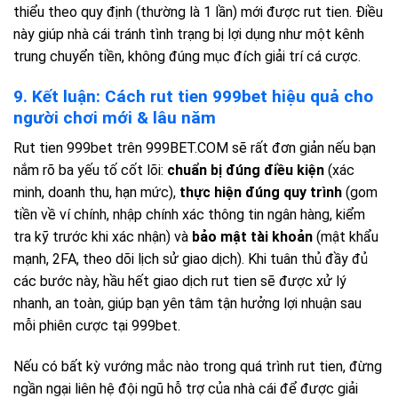
thiểu theo quy định (thường là 1 lần) mới được rut tien. Điều
này giúp nhà cái tránh tình trạng bị lợi dụng như một kênh
trung chuyển tiền, không đúng mục đích giải trí cá cược.
9. Kết luận: Cách rut tien 999bet hiệu quả cho
người chơi mới & lâu năm
Rut tien 999bet trên 999BET.COM sẽ rất đơn giản nếu bạn
nắm rõ ba yếu tố cốt lõi:
chuẩn bị đúng điều kiện
(xác
minh, doanh thu, hạn mức),
thực hiện đúng quy trình
(gom
tiền về ví chính, nhập chính xác thông tin ngân hàng, kiểm
tra kỹ trước khi xác nhận) và
bảo mật tài khoản
(mật khẩu
mạnh, 2FA, theo dõi lịch sử giao dịch). Khi tuân thủ đầy đủ
các bước này, hầu hết giao dịch rut tien sẽ được xử lý
nhanh, an toàn, giúp bạn yên tâm tận hưởng lợi nhuận sau
mỗi phiên cược tại 999bet.
Nếu có bất kỳ vướng mắc nào trong quá trình rut tien, đừng
ngần ngại liên hệ đội ngũ hỗ trợ của nhà cái để được giải