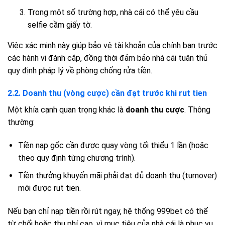
Trong một số trường hợp, nhà cái có thể yêu cầu
selfie cầm giấy tờ.
Việc xác minh này giúp bảo vệ tài khoản của chính bạn trước
các hành vi đánh cắp, đồng thời đảm bảo nhà cái tuân thủ
quy định pháp lý về phòng chống rửa tiền.
2.2. Doanh thu (vòng cược) cần đạt trước khi rut tien
Một khía cạnh quan trọng khác là
doanh thu cược
. Thông
thường:
Tiền nạp gốc cần được quay vòng tối thiểu 1 lần (hoặc
theo quy định từng chương trình).
Tiền thưởng khuyến mãi phải đạt đủ doanh thu (turnover)
mới được rut tien.
Nếu bạn chỉ nạp tiền rồi rút ngay, hệ thống 999bet có thể
từ chối hoặc thu phí cao, vì mục tiêu của nhà cái là phục vụ