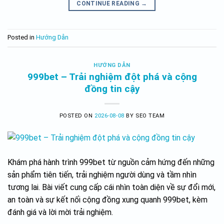
CONTINUE READING
→
Posted in
Hướng Dẫn
HƯỚNG DẪN
999bet – Trải nghiệm đột phá và cộng
đồng tin cậy
POSTED ON
2026-08-08
BY
SEO TEAM
Khám phá hành trình 999bet từ nguồn cảm hứng đến những
sản phẩm tiên tiến, trải nghiệm người dùng và tầm nhìn
tương lai. Bài viết cung cấp cái nhìn toàn diện về sự đổi mới,
an toàn và sự kết nối cộng đồng xung quanh 999bet, kèm
đánh giá và lời mời trải nghiệm.