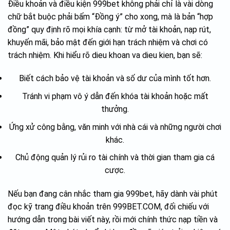
Điều khoản và điều kiện 999bet không phải chỉ là vài dòng
chữ bắt buộc phải bấm “Đồng ý” cho xong, mà là bản “hợp
đồng” quy định rõ mọi khía cạnh: từ mở tài khoản, nạp rút,
khuyến mãi, bảo mật đến giới hạn trách nhiệm và chơi có
trách nhiệm. Khi hiểu rõ dieu khoan va dieu kien, bạn sẽ:
Biết cách bảo vệ tài khoản và số dư của mình tốt hơn.
Tránh vi phạm vô ý dẫn đến khóa tài khoản hoặc mất
thưởng.
Ứng xử công bằng, văn minh với nhà cái và những người chơi
khác.
Chủ động quản lý rủi ro tài chính và thời gian tham gia cá
cược.
Nếu bạn đang cân nhắc tham gia 999bet, hãy dành vài phút
đọc kỹ trang điều khoản trên 999BET.COM, đối chiếu với
hướng dẫn trong bài viết này, rồi mới chính thức nạp tiền và