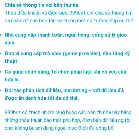
Chia sẻ thông tin với bên thứ ba
Theo điều khoản và điều kiện, 999bet chỉ chia sẻ thông tin
cá nhân với các bên thứ ba trong một số trường hợp cụ thể:
Nhà cung cấp thanh toán, ngân hàng, cổng xử lý giao
dịch.
Đơn vị cung cấp trò chơi (game provider), nền tảng kỹ
thuật.
Cơ quan chức năng, tổ chức pháp luật khi có yêu cầu
hợp lệ.
Đối tác phân tích dữ liệu, marketing – với dữ liệu đã
được ẩn danh hóa tối đa có thể.
999bet có trách nhiệm ràng buộc các bên thứ ba này bằng
những thỏa thuận bảo mật phù hợp, đảm bảo dữ liệu người
chơi không bị lạm dụng ngoài mục đích đã công bố.