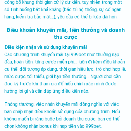
công bố khung thời gian xử lý dự kiến, tuy nhiên trong một
số tình huống bất khả kháng (bảo trì hệ thống, sự cố ngân
hàng, kiểm tra bảo mật…), yêu cầu có thể bị kéo dài hơn.
Điều khoản khuyến mãi, tiền thưởng và doanh
thu cược
Điều kiện nhận và sử dụng khuyến mãi
Các chương trình khuyến mãi tại 999bet như thưởng nạp
đầu, hoàn tiền, tặng cược miễn phí… luôn đi kèm điều khoản
cụ thể: đối tượng áp dụng, thời gian hiệu lực, trò chơi hợp lệ,
mức cược tối thiểu, giới hạn tiền thưởng… Người chơi cần
đọc kỹ trước khi tham gia để hiểu chính xác mình được
hưởng lợi gì và cần đáp ứng điều kiện nào.
Thông thường, việc nhận khuyến mãi đồng nghĩa với việc
bạn chấp nhận điều khoản sử dụng của chương trình. Nếu
không muốn bị ràng buộc bởi doanh thu cược, bạn có thể
chọn không nhận bonus khi nạp tiền vào 999bet.