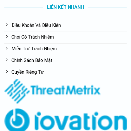
LIÊN KẾT NHANH
Điều Khoản Và Điều Kiện
Chơi Có Trách Nhiệm
Miễn Trừ Trách Nhiệm
Chính Sách Bảo Mật
Quyền Riêng Tư