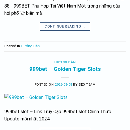
88 - 999BET Phù Hợp Tại Việt Nam Một trong những câu
hỏi phổ 🚀 biến mà.
CONTINUE READING
→
Posted in
Hướng Dẫn
HƯỚNG DẪN
999bet – Golden Tiger Slots
POSTED ON
2026-08-08
BY
SEO TEAM
999bet slot – Link Truy Cập 999bet slot Chính Thức
Update mới nhất 2024.