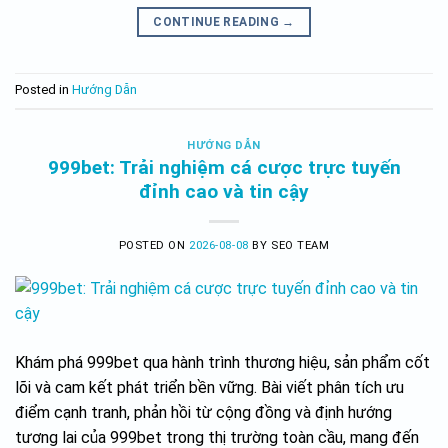
CONTINUE READING
→
Posted in
Hướng Dẫn
HƯỚNG DẪN
999bet: Trải nghiệm cá cược trực tuyến
đỉnh cao và tin cậy
POSTED ON
2026-08-08
BY
SEO TEAM
Khám phá 999bet qua hành trình thương hiệu, sản phẩm cốt
lõi và cam kết phát triển bền vững. Bài viết phân tích ưu
điểm cạnh tranh, phản hồi từ cộng đồng và định hướng
tương lai của 999bet trong thị trường toàn cầu, mang đến