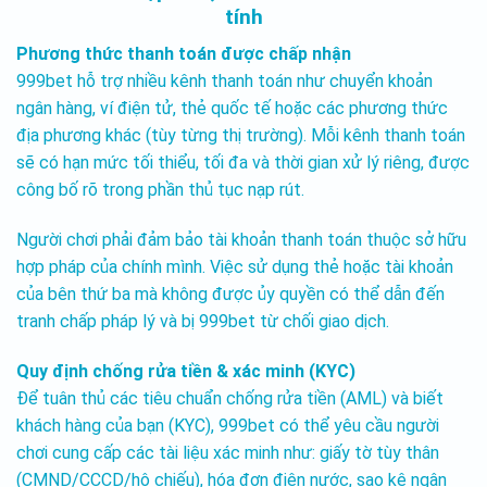
tính
Phương thức thanh toán được chấp nhận
999bet hỗ trợ nhiều kênh thanh toán như chuyển khoản
ngân hàng, ví điện tử, thẻ quốc tế hoặc các phương thức
địa phương khác (tùy từng thị trường). Mỗi kênh thanh toán
sẽ có hạn mức tối thiểu, tối đa và thời gian xử lý riêng, được
công bố rõ trong phần thủ tục nạp rút.
Người chơi phải đảm bảo tài khoản thanh toán thuộc sở hữu
hợp pháp của chính mình. Việc sử dụng thẻ hoặc tài khoản
của bên thứ ba mà không được ủy quyền có thể dẫn đến
tranh chấp pháp lý và bị 999bet từ chối giao dịch.
Quy định chống rửa tiền & xác minh (KYC)
Để tuân thủ các tiêu chuẩn chống rửa tiền (AML) và biết
khách hàng của bạn (KYC), 999bet có thể yêu cầu người
chơi cung cấp các tài liệu xác minh như: giấy tờ tùy thân
(CMND/CCCD/hộ chiếu), hóa đơn điện nước, sao kê ngân