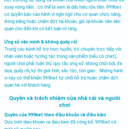
xoay vòng tiền… có thể bị xem là dấu hiệu rửa tiền. 999bet
có quyền báo cáo hành vi nghi ngờ cho cơ quan chức năng,
đóng băng hoặc chấm dứt tài khoản, giữ lại khoản tiền liên
quan cho đến khi có kết luận rõ ràng.
Ứng xử văn minh & không quấy rối
Trong các kênh hỗ trợ trực tuyến, trò chuyện trực tiếp với
nhân viên hoặc tương tác trong sản phẩm (nếu có chat),
người chơi phải tuân thủ quy tắc ứng xử: không chửi bới, đe
dọa, quấy rối, kỳ thị giới tính, sắc tộc, tôn giáo… Những hành
vi này có thể khiến 999bet từ chối hỗ trợ hoặc chấm dứt
quan hệ với khách hàng.
Quyền và trách nhiệm của nhà cái và người
chơi
Quyền của 999bet theo điều khoản và điều kiện
Dựa trên dieu khoan va dieu kien đã công bố, 999bet có