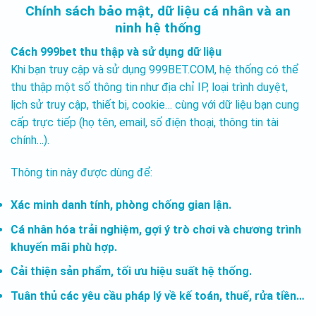
Chính sách bảo mật, dữ liệu cá nhân và an
ninh hệ thống
Cách 999bet thu thập và sử dụng dữ liệu
Khi bạn truy cập và sử dụng 999BET.COM, hệ thống có thể
thu thập một số thông tin như địa chỉ IP, loại trình duyệt,
lịch sử truy cập, thiết bị, cookie… cùng với dữ liệu bạn cung
cấp trực tiếp (họ tên, email, số điện thoại, thông tin tài
chính…).
Thông tin này được dùng để:
Xác minh danh tính, phòng chống gian lận.
Cá nhân hóa trải nghiệm, gợi ý trò chơi và chương trình
khuyến mãi phù hợp.
Cải thiện sản phẩm, tối ưu hiệu suất hệ thống.
Tuân thủ các yêu cầu pháp lý về kế toán, thuế, rửa tiền…