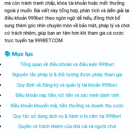
mà còn tránh tranh chấp, khóa tài khoản hoặc mất thưởng
ngoài ý muốn. Bài viết này tổng hợp, phân tích và diễn giải lại
điều khoản 999bet theo ngôn ngữ dễ hiểu, đồng thời bổ
sung thêm góc nhìn chuyên môn về bảo mật, pháp lý và chơi
có trách nhiệm, giúp bạn an tâm hơn khi tham gia cá cược
trực tuyến tại 999BET.COM.
📚 Mục lục
Tổng quan về điều khoản và điều kiện 999bet
Nguyên tắc pháp lý & đối tượng được phép tham gia
Quy định về đăng ký và quản lý tài khoản 999bet
Điều khoản nạp tiền, rút tiền và xác minh danh tính
Điều khoản khuyến mãi, tiền thưởng và doanh thu cược
Quy tắc sử dụng dịch vụ & hành vi bị cấm tại 999bet
Quyền và trách nhiệm của nhà cái và người chơi