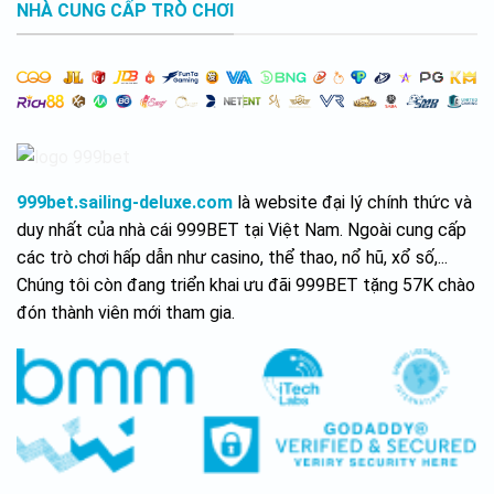
NHÀ CUNG CẤP TRÒ CHƠI
999bet.sailing-deluxe.com
là website đại lý chính thức và
duy nhất của nhà cái 999BET tại Việt Nam. Ngoài cung cấp
các trò chơi hấp dẫn như casino, thể thao, nổ hũ, xổ số,...
Chúng tôi còn đang triển khai ưu đãi 999BET tặng 57K chào
đón thành viên mới tham gia.