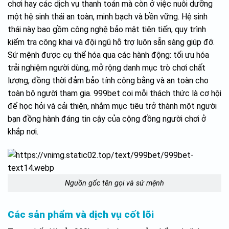
chơi hay các dịch vụ thanh toán mà còn ở việc nuôi dưỡng
một hệ sinh thái an toàn, minh bạch và bền vững. Hệ sinh
thái này bao gồm công nghệ bảo mật tiên tiến, quy trình
kiểm tra công khai và đội ngũ hỗ trợ luôn sẵn sàng giúp đỡ.
Sứ mệnh được cụ thể hóa qua các hành động: tối ưu hóa
trải nghiệm người dùng, mở rộng danh mục trò chơi chất
lượng, đồng thời đảm bảo tính công bằng và an toàn cho
toàn bộ người tham gia. 999bet coi mỗi thách thức là cơ hội
để học hỏi và cải thiện, nhằm mục tiêu trở thành một người
bạn đồng hành đáng tin cậy của cộng đồng người chơi ở
khắp nơi.
Nguồn gốc tên gọi và sứ mệnh
Các sản phẩm và dịch vụ cốt lõi