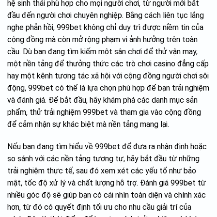
hệ sinh thái phù hợp cho mọi người chơi, từ người mới bắt
đầu đến người chơi chuyên nghiệp. Bằng cách liên tục lắng
nghe phản hồi, 999bet không chỉ duy trì được niềm tin của
cộng đồng mà còn mở rộng phạm vi ảnh hưởng trên toàn
cầu. Dù bạn đang tìm kiếm một sân chơi để thử vận may,
một nền tảng để thưởng thức các trò chơi casino đẳng cấp
hay một kênh tương tác xã hội với cộng đồng người chơi sôi
động, 999bet có thể là lựa chọn phù hợp để bạn trải nghiệm
và đánh giá. Để bắt đầu, hãy khám phá các danh mục sản
phẩm, thử trải nghiệm 999bet và tham gia vào cộng đồng
để cảm nhận sự khác biệt mà nền tảng mang lại.
Nếu bạn đang tìm hiểu về 999bet để đưa ra nhận định hoặc
so sánh với các nền tảng tương tự, hãy bắt đầu từ những
trải nghiệm thực tế, sau đó xem xét các yếu tố như bảo
mật, tốc độ xử lý và chất lượng hỗ trợ. Đánh giá 999bet từ
nhiều góc độ sẽ giúp bạn có cái nhìn toàn diện và chính xác
hơn, từ đó có quyết định tối ưu cho nhu cầu giải trí của