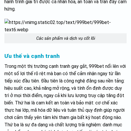
hành trình giải trí được cá nhân hóa, an toàn và tràn đầy cảm
hứng.
Các sản phẩm và dịch vụ cốt lõi
Ưu thế và cạnh tranh
Trong một thị trường cạnh tranh gay gắt, 999bet nổi lên với
một số lợi thế rõ rệt mà bạn có thể cảm nhận ngay từ lần
tiếp xúc đầu tiên. Đầu tiên là công nghệ đằng sau nền tảng:
hiệu suất cao, khả năng mở rộng, và tính ổn định được duy
trì ở mọi thời điểm, ngay cả khi lưu lượng truy cập tăng đột
biến. Thứ hai là cam kết an toàn và bảo mật: cơ chế xác
thực hai lớp, mã hóa dữ liệu và tuân thủ quy định giúp người
chơi cảm thấy yên tâm khi tham gia bất kỳ hoạt động nào.
Thứ ba là sự đa dạng và chất lượng trải nghiệm: danh mục