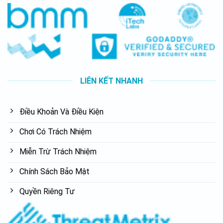
LIÊN KẾT NHANH
Điều Khoản Và Điều Kiện
Chơi Có Trách Nhiệm
Miễn Trừ Trách Nhiệm
Chính Sách Bảo Mật
Quyền Riêng Tư